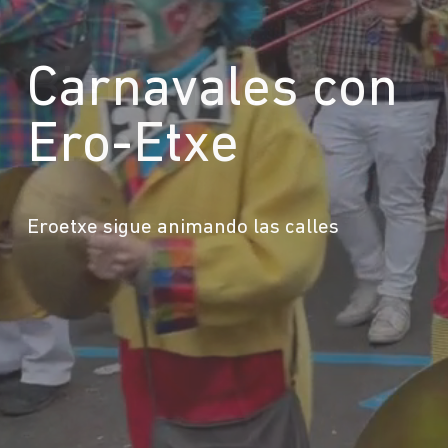
Carnavales con
Ero-Etxe
Eroetxe sigue animando las calles