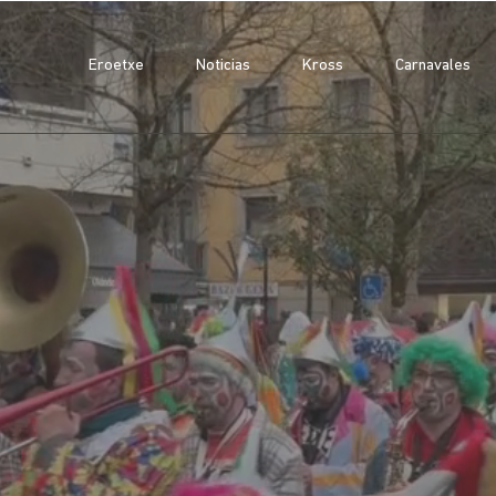
Eroetxe
Noticias
Kross
Carnavales