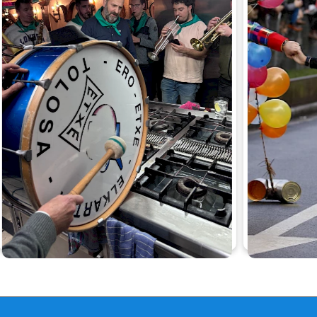
txe celebra el Jueves
18-01-26 Hoy he
o
la XXXVII edición